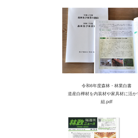
令和6年度森林・林業白書
道産白樺材を内装材や家具材に活か
組.pdf