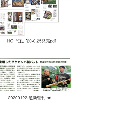
HO〝ほ〟’20-6.25発売pdf
20200122-道新朝刊.pdf