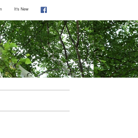
on
It's New